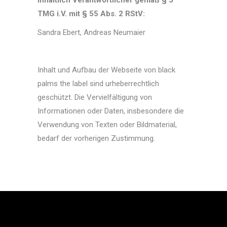
Inhaltlich Verantwortlicher gemäß § 5
TMG i.V. mit § 55 Abs. 2 RStV:
Sandra Ebert, Andreas Neumaier
Inhalt und Aufbau der Webseite von black
palms the label sind urheberrechtlich
geschützt. Die Vervielfältigung von
Informationen oder Daten, insbesondere die
Verwendung von Texten oder Bildmaterial,
bedarf der vorherigen Zustimmung.