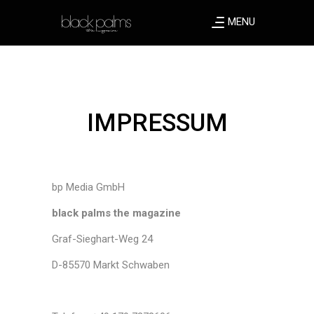
MENU
IMPRESSUM
bp Media GmbH
black palms the magazine
Graf-Sieghart-Weg 24
D-85570 Markt Schwaben