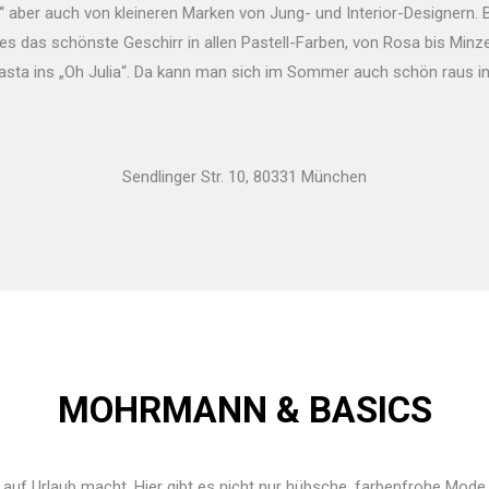
“ aber auch von kleineren Marken von Jung- und Interior-Designern.
t es das schönste Geschirr in allen Pastell-Farben, von Rosa bis Mi
Pasta ins „Oh Julia“. Da kann man sich im Sommer auch schön raus i
Sendlinger Str. 10, 80331 München
MOHRMANN & BASICS
 auf Urlaub macht. Hier gibt es nicht nur hübsche, farbenfrohe Mo