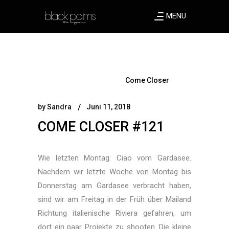
MENU
Come Closer
by
Sandra
Juni 11, 2018
COME CLOSER #121
Wie letzten Montag: Ciao vom Gardasee.
Nachdem wir letzte Woche von Montag bis
Donnerstag am Gardasee verbracht haben,
sind wir am Freitag in der Früh über Mailand
Richtung italienische Riviera gefahren, um
dort ein paar Projekte zu shooten. Die kleine