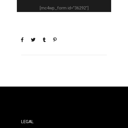
[mc4wp_form id=”36292″]
LEGAL