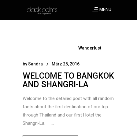
MENU
Wanderlust
by
Sandra
März 25, 2016
WELCOME TO BANGKOK
AND SHANGRI-LA
Welcome to the detailed post with all random
facts about the first destination of our trip
through Thailand and our first Hotel the
Shangri-La.