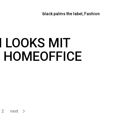
black palms the label
,
Fashion
 LOOKS MIT
S HOMEOFFICE
2
next